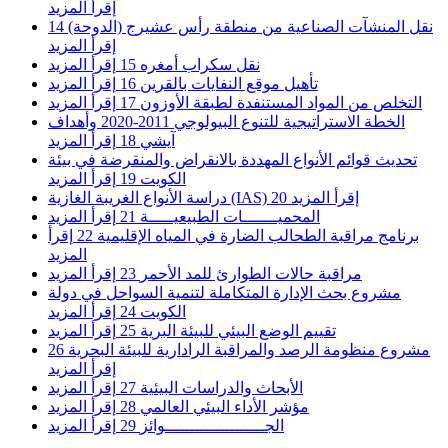
إقرأ المزيد
نقل المنشآت الصناعية من منطقة رأس عشيرج (الدوحة)
14
إقرأ المزيد
نقل سكراب أمغره
15
إقرأ المزيد
تأهيل موقع النفايات بالقرين
16
إقرأ المزيد
التخلص من المواد المستنفدة لطبقة الأوزون
17
إقرأ المزيد
الخطة الاستراتيجية للتنوع البيولوجي 2011-2020 وأهداف
آيشي
18
إقرأ المزيد
تحديث قوائم الأنواع المهددة بالانقراض والمنقرضة في بيئة
الكويت
19
إقرأ المزيد
إقرأ المزيد
20
دراسة الأنواع الغريبة الغازية (IAS)
المحميـــــــات الطبيعيـــــة
21
إقرأ المزيد
برنامج مراقبة الطحالب الضارة في المياه الإقليمية
22
إقرأ
المزيد
مراقبة حالات الطوارئ للمد الأحمر
23
إقرأ المزيد
مشروع بحث الإدارة المتكاملة لتنمية السواحل في دولة
الكويت
24
إقرأ المزيد
تقييم الوضع البيئي للبيئة البرية
25
إقرأ المزيد
مشروع منظومة الرصد والمراقبة الرادارية للبيئة البحرية
26
إقرأ المزيد
الأبحاث والدراسات البيئية
27
إقرأ المزيد
مؤشر الأداء البيئي العالمي
28
إقرأ المزيد
الجــــــــــــــــــــوائز
29
إقرأ المزيد