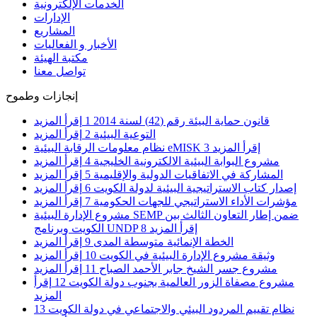
الخدمات الإلكترونية
الإدارات
المشاريع
الأخبار و الفعاليات
مكتبة الهيئة
تواصل معنا
إنجازات وطموح
قانون حماية البيئة رقم (42) لسنة 2014
1
إقرأ المزيد
التوعية البيئية
2
إقرأ المزيد
إقرأ المزيد
3
نظام معلومات الرقابة البيئية eMISK
مشروع البوابة البيئية الالكترونية الخليجية
4
إقرأ المزيد
المشاركة في الاتفاقيات الدولية والإقليمية
5
إقرأ المزيد
إصدار كتاب الاستراتيجية البيئية لدولة الكويت
6
إقرأ المزيد
مؤشرات الأداء الاستراتيجي للجهات الحكومية
7
إقرأ المزيد
مشروع الإدارة البيئية SEMP ضمن إطار التعاون الثالث بين
إقرأ المزيد
8
الكويت وبرنامج UNDP
الخطة الإنمائية متوسطة المدى
9
إقرأ المزيد
وثيقة مشروع الإدارة البيئية في الكويت
10
إقرأ المزيد
مشروع جسر الشيخ جابر الأحمد الصباح
11
إقرأ المزيد
مشروع مصفاة الزور العالمية بجنوب دولة الكويت
12
إقرأ
المزيد
نظام تقييم المردود البيئي والاجتماعي في دولة الكويت
13