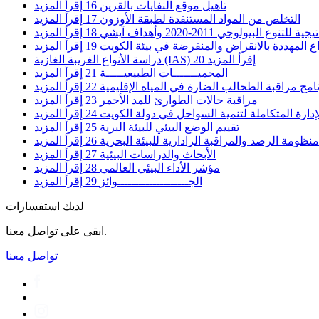
تأهيل موقع النفايات بالقرين
16
إقرأ المزيد
التخلص من المواد المستنفدة لطبقة الأوزون
17
إقرأ المزيد
نوع البيولوجي 2011-2020 وأهداف آيشي
18
إقرأ المزيد
اع المهددة بالانقراض والمنقرضة في بيئة الكويت
19
إقرأ المزيد
إقرأ المزيد
20
دراسة الأنواع الغريبة الغازية (IAS)
المحميـــــــات الطبيعيـــــة
21
إقرأ المزيد
امج مراقبة الطحالب الضارة في المياه الإقليمية
22
إقرأ المزيد
مراقبة حالات الطوارئ للمد الأحمر
23
إقرأ المزيد
ارة المتكاملة لتنمية السواحل في دولة الكويت
24
إقرأ المزيد
تقييم الوضع البيئي للبيئة البرية
25
إقرأ المزيد
ظومة الرصد والمراقبة الرادارية للبيئة البحرية
26
إقرأ المزيد
الأبحاث والدراسات البيئية
27
إقرأ المزيد
مؤشر الأداء البيئي العالمي
28
إقرأ المزيد
الجــــــــــــــــــــوائز
29
إقرأ المزيد
لديك استفسارات
ابقى على تواصل معنا.
تواصل معنا