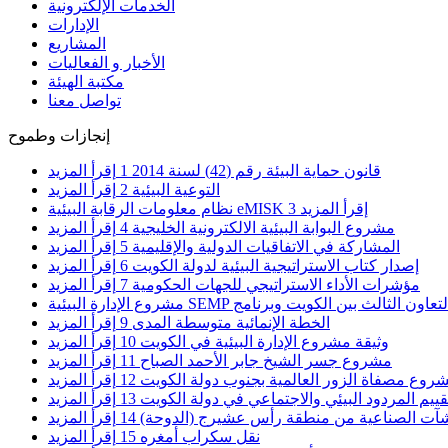
الخدمات الإلكترونية
الإدارات
المشاريع
الأخبار و الفعاليات
مكتبة الهيئة
تواصل معنا
إنجازات وطموح
قانون حماية البيئة رقم (42) لسنة 2014
1
إقرأ المزيد
التوعية البيئية
2
إقرأ المزيد
إقرأ المزيد
3
نظام معلومات الرقابة البيئية eMISK
مشروع البوابة البيئية الالكترونية الخليجية
4
إقرأ المزيد
المشاركة في الاتفاقيات الدولية والإقليمية
5
إقرأ المزيد
إصدار كتاب الاستراتيجية البيئية لدولة الكويت
6
إقرأ المزيد
مؤشرات الأداء الاستراتيجي للجهات الحكومية
7
إقرأ المزيد
الخطة الإنمائية متوسطة المدى
9
إقرأ المزيد
وثيقة مشروع الإدارة البيئية في الكويت
10
إقرأ المزيد
مشروع جسر الشيخ جابر الأحمد الصباح
11
إقرأ المزيد
روع مصفاة الزور العالمية بجنوب دولة الكويت
12
إقرأ المزيد
قييم المردود البيئي والاجتماعي في دولة الكويت
13
إقرأ المزيد
شآت الصناعية من منطقة رأس عشيرج (الدوحة)
14
إقرأ المزيد
نقل سكراب أمغره
15
إقرأ المزيد