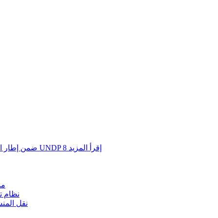
إقرأ المزيد
8
مشروع الإدارة البيئية SEMP ضمن إطار التعاون الثالث بين الكويت وبرنامج UNDP
مش
نظام ت
نقل المن