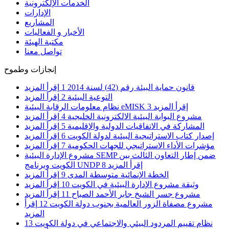
الخدمات الإلكترونية
الإدارات
المشاريع
الأخبار و الفعاليات
مكتبة الهيئة
تواصل معنا
إنجازات وطموح
قانون حماية البيئة رقم (42) لسنة 2014
1
إقرأ المزيد
التوعية البيئية
2
إقرأ المزيد
إقرأ المزيد
3
نظام معلومات الرقابة البيئية eMISK
مشروع البوابة البيئية الالكترونية الخليجية
4
إقرأ المزيد
المشاركة في الاتفاقيات الدولية والإقليمية
5
إقرأ المزيد
إصدار كتاب الاستراتيجية البيئية لدولة الكويت
6
إقرأ المزيد
مؤشرات الأداء الاستراتيجي للجهات الحكومية
7
إقرأ المزيد
مشروع الإدارة البيئية SEMP ضمن إطار التعاون الثالث بين
إقرأ المزيد
8
الكويت وبرنامج UNDP
الخطة الإنمائية متوسطة المدى
9
إقرأ المزيد
وثيقة مشروع الإدارة البيئية في الكويت
10
إقرأ المزيد
مشروع جسر الشيخ جابر الأحمد الصباح
11
إقرأ المزيد
مشروع مصفاة الزور العالمية بجنوب دولة الكويت
12
إقرأ
المزيد
نظام تقييم المردود البيئي والاجتماعي في دولة الكويت
13