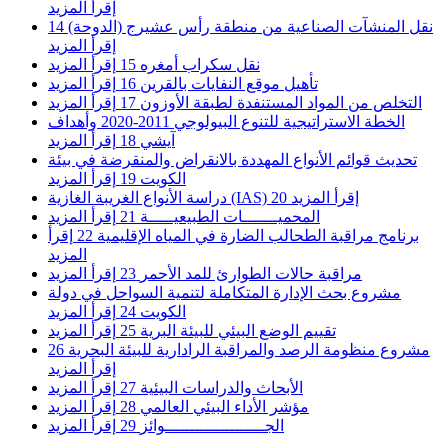
إقرأ المزيد
نقل المنشآت الصناعية من منطقة رأس عشيرج (الدوحة)
14
إقرأ المزيد
نقل سكراب أمغره
15
إقرأ المزيد
تأهيل موقع النفايات بالقرين
16
إقرأ المزيد
التخلص من المواد المستنفدة لطبقة الأوزون
17
إقرأ المزيد
الخطة الاستراتيجية للتنوع البيولوجي 2011-2020 وأهداف
آيشي
18
إقرأ المزيد
تحديث قوائم الأنواع المهددة بالانقراض والمنقرضة في بيئة
الكويت
19
إقرأ المزيد
إقرأ المزيد
20
دراسة الأنواع الغريبة الغازية (IAS)
المحميـــــــات الطبيعيـــــة
21
إقرأ المزيد
برنامج مراقبة الطحالب الضارة في المياه الإقليمية
22
إقرأ
المزيد
مراقبة حالات الطوارئ للمد الأحمر
23
إقرأ المزيد
مشروع بحث الإدارة المتكاملة لتنمية السواحل في دولة
الكويت
24
إقرأ المزيد
تقييم الوضع البيئي للبيئة البرية
25
إقرأ المزيد
مشروع منظومة الرصد والمراقبة الرادارية للبيئة البحرية
26
إقرأ المزيد
الأبحاث والدراسات البيئية
27
إقرأ المزيد
مؤشر الأداء البيئي العالمي
28
إقرأ المزيد
الجــــــــــــــــــــوائز
29
إقرأ المزيد