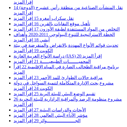
إقرأ المزيد
نقل المنشآت الصناعية من منطقة رأس عشيرج (الدوحة)
14
إقرأ المزيد
نقل سكراب أمغره
15
إقرأ المزيد
تأهيل موقع النفايات بالقرين
16
إقرأ المزيد
التخلص من المواد المستنفدة لطبقة الأوزون
17
إقرأ المزيد
الخطة الاستراتيجية للتنوع البيولوجي 2011-2020 وأهداف
آيشي
18
إقرأ المزيد
تحديث قوائم الأنواع المهددة بالانقراض والمنقرضة في بيئة
الكويت
19
إقرأ المزيد
إقرأ المزيد
20
دراسة الأنواع الغريبة الغازية (IAS)
المحميـــــــات الطبيعيـــــة
21
إقرأ المزيد
برنامج مراقبة الطحالب الضارة في المياه الإقليمية
22
إقرأ
المزيد
مراقبة حالات الطوارئ للمد الأحمر
23
إقرأ المزيد
مشروع بحث الإدارة المتكاملة لتنمية السواحل في دولة
الكويت
24
إقرأ المزيد
تقييم الوضع البيئي للبيئة البرية
25
إقرأ المزيد
مشروع منظومة الرصد والمراقبة الرادارية للبيئة البحرية
26
إقرأ المزيد
الأبحاث والدراسات البيئية
27
إقرأ المزيد
مؤشر الأداء البيئي العالمي
28
إقرأ المزيد
الجــــــــــــــــــــوائز
29
إقرأ المزيد