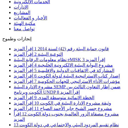
الخدمات الإلكترونية
الإدارات
المشاريع
الأخبار و الفعاليات
مكتبة الهيئة
تواصل معنا
إنجازات وطموح
قانون حماية البيئة رقم (42) لسنة 2014
1
إقرأ المزيد
التوعية البيئية
2
إقرأ المزيد
إقرأ المزيد
3
نظام معلومات الرقابة البيئية eMISK
مشروع البوابة البيئية الالكترونية الخليجية
4
إقرأ المزيد
المشاركة في الاتفاقيات الدولية والإقليمية
5
إقرأ المزيد
إصدار كتاب الاستراتيجية البيئية لدولة الكويت
6
إقرأ المزيد
مؤشرات الأداء الاستراتيجي للجهات الحكومية
7
إقرأ المزيد
مشروع الإدارة البيئية SEMP ضمن إطار التعاون الثالث بين
إقرأ المزيد
8
الكويت وبرنامج UNDP
الخطة الإنمائية متوسطة المدى
9
إقرأ المزيد
وثيقة مشروع الإدارة البيئية في الكويت
10
إقرأ المزيد
مشروع جسر الشيخ جابر الأحمد الصباح
11
إقرأ المزيد
مشروع مصفاة الزور العالمية بجنوب دولة الكويت
12
إقرأ
المزيد
نظام تقييم المردود البيئي والاجتماعي في دولة الكويت
13