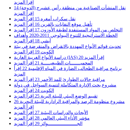
إقرأ المزيد
نقل المنشآت الصناعية من منطقة رأس عشيرج (الدوحة)
14
إقرأ المزيد
نقل سكراب أمغره
15
إقرأ المزيد
تأهيل موقع النفايات بالقرين
16
إقرأ المزيد
التخلص من المواد المستنفدة لطبقة الأوزون
17
إقرأ المزيد
الخطة الاستراتيجية للتنوع البيولوجي 2011-2020 وأهداف
آيشي
18
إقرأ المزيد
تحديث قوائم الأنواع المهددة بالانقراض والمنقرضة في بيئة
الكويت
19
إقرأ المزيد
إقرأ المزيد
20
دراسة الأنواع الغريبة الغازية (IAS)
المحميـــــــات الطبيعيـــــة
21
إقرأ المزيد
برنامج مراقبة الطحالب الضارة في المياه الإقليمية
22
إقرأ
المزيد
مراقبة حالات الطوارئ للمد الأحمر
23
إقرأ المزيد
مشروع بحث الإدارة المتكاملة لتنمية السواحل في دولة
الكويت
24
إقرأ المزيد
تقييم الوضع البيئي للبيئة البرية
25
إقرأ المزيد
مشروع منظومة الرصد والمراقبة الرادارية للبيئة البحرية
26
إقرأ المزيد
الأبحاث والدراسات البيئية
27
إقرأ المزيد
مؤشر الأداء البيئي العالمي
28
إقرأ المزيد
الجــــــــــــــــــــوائز
29
إقرأ المزيد