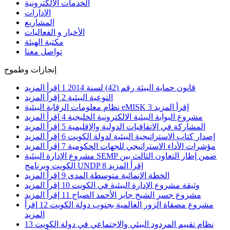
الخدمات الإلكترونية
الإدارات
المشاريع
الأخبار و الفعاليات
مكتبة الهيئة
تواصل معنا
إنجازات وطموح
قانون حماية البيئة رقم (42) لسنة 2014
1
إقرأ المزيد
التوعية البيئية
2
إقرأ المزيد
إقرأ المزيد
3
نظام معلومات الرقابة البيئية eMISK
مشروع البوابة البيئية الالكترونية الخليجية
4
إقرأ المزيد
المشاركة في الاتفاقيات الدولية والإقليمية
5
إقرأ المزيد
إصدار كتاب الاستراتيجية البيئية لدولة الكويت
6
إقرأ المزيد
مؤشرات الأداء الاستراتيجي للجهات الحكومية
7
إقرأ المزيد
مشروع الإدارة البيئية SEMP ضمن إطار التعاون الثالث بين
إقرأ المزيد
8
الكويت وبرنامج UNDP
الخطة الإنمائية متوسطة المدى
9
إقرأ المزيد
وثيقة مشروع الإدارة البيئية في الكويت
10
إقرأ المزيد
مشروع جسر الشيخ جابر الأحمد الصباح
11
إقرأ المزيد
مشروع مصفاة الزور العالمية بجنوب دولة الكويت
12
إقرأ
المزيد
نظام تقييم المردود البيئي والاجتماعي في دولة الكويت
13