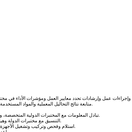
متابعة نتائج التحاليل المعملية والمواد المستخدمة، والتأكد من اتباع خطوات العمل القياسية داخل مختبرات الهيئة.
تبادل المعلومات مع المختبرات الدولية المتخصصة، ومقارنة نتائج مختبرات الهيئة مع النتائج القياسية لهذه المختبرات.
التنسيق مع مختبرات الدولة وهيئات المواصفات القياسية، في مجال تبادل الخبرات والمعلومات.
استلام وفحص وتركيب وتشغيل الأجهزة والمعدات وقطع الغيار التي ترد إلى المختبرات المختلفة بالهيئة.
إعداد نظام وآلية العمل لاستلام العينات وتحويلها للمختبرات المعنية.