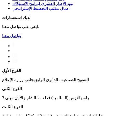
بنود الإطار العشري لبرامج الاستهلاك
أعمال مكتب التخطیط الإستراتیجي
لديك استفسارات
ابقى على تواصل معنا.
تواصل معنا
الفرع الأول
الشويخ الصناعية - الدائري الرابع بجانب وزارة الإعلام
الفرع الثاني
راس الارض (السالميه) قطعه ١ الشارع الاول مبنى 3
الفرع الثالث
شاطئ انجفة - شارع التعاون - قطعه 13 بلاج 17 مقابل منطقة