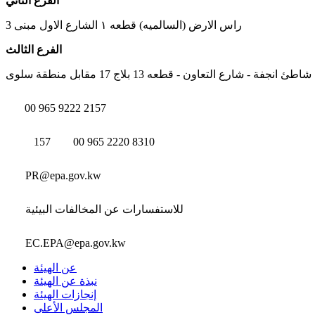
الفرع الثاني
راس الارض (السالميه) قطعه ١ الشارع الاول مبنى 3
الفرع الثالث
شاطئ انجفة - شارع التعاون - قطعه 13 بلاج 17 مقابل منطقة سلوى
00 965 9222 2157
157
00 965 2220 8310
PR@epa.gov.kw
للاستفسارات عن المخالفات البيئية
EC.EPA@epa.gov.kw
عن الهيئة
نبذة عن الهيئة
إنجازات الهيئة
المجلس الأعلى