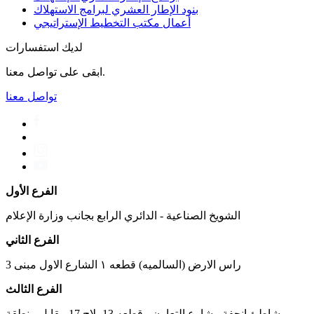
بنود الإطار العشري لبرامج الاستهلاك
أعمال مكتب التخطیط الإستراتیجي
لديك استفسارات
ابقى على تواصل معنا.
تواصل معنا
الفرع الأول
الشويخ الصناعية - الدائري الرابع بجانب وزارة الإعلام
الفرع الثاني
راس الارض (السالميه) قطعه ١ الشارع الاول مبنى 3
الفرع الثالث
شاطئ انجفة - شارع التعاون - قطعه 13 بلاج 17 مقابل منطقة