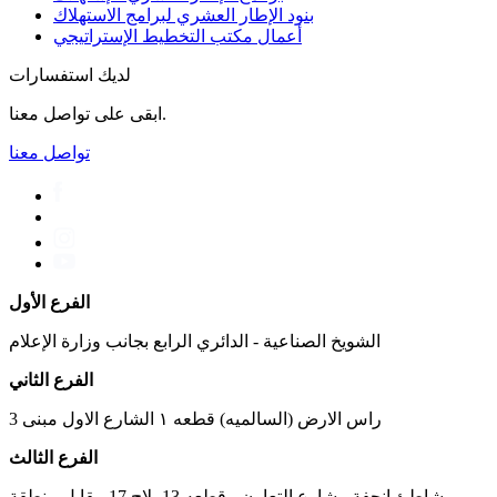
بنود الإطار العشري لبرامج الاستهلاك
أعمال مكتب التخطیط الإستراتیجي
لديك استفسارات
ابقى على تواصل معنا.
تواصل معنا
الفرع الأول
الشويخ الصناعية - الدائري الرابع بجانب وزارة الإعلام
الفرع الثاني
راس الارض (السالميه) قطعه ١ الشارع الاول مبنى 3
الفرع الثالث
شاطئ انجفة - شارع التعاون - قطعه 13 بلاج 17 مقابل منطقة