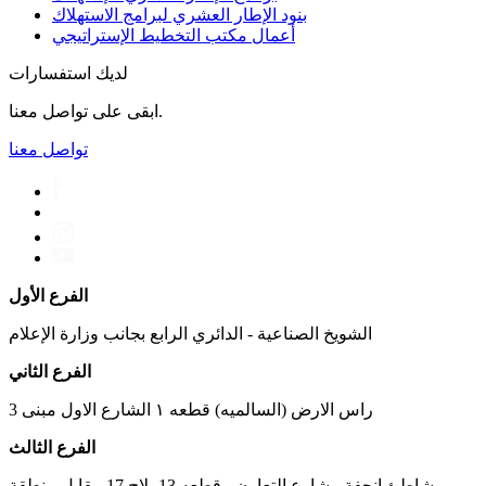
بنود الإطار العشري لبرامج الاستهلاك
أعمال مكتب التخطیط الإستراتیجي
لديك استفسارات
ابقى على تواصل معنا.
تواصل معنا
الفرع الأول
الشويخ الصناعية - الدائري الرابع بجانب وزارة الإعلام
الفرع الثاني
راس الارض (السالميه) قطعه ١ الشارع الاول مبنى 3
الفرع الثالث
شاطئ انجفة - شارع التعاون - قطعه 13 بلاج 17 مقابل منطقة