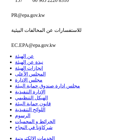
157
00 965 2220 8310
PR@epa.gov.kw
للاستفسارات عن المخالفات البيئية
EC.EPA@epa.gov.kw
عن الهيئة
نبذة عن الهيئة
إنجازات الهيئة
المجلس الأعلى
مجلس الإدارة
مجلس ادارة صندوق حماية البيئة
الإدارة التنفيذية
الهيكل التنظيمي
قانون حماية البيئة
اللوائح التنفيذية
الرسوم
الخرائط و المحميات
شركاؤنا في النجاح
الخدمات الإلكترونية