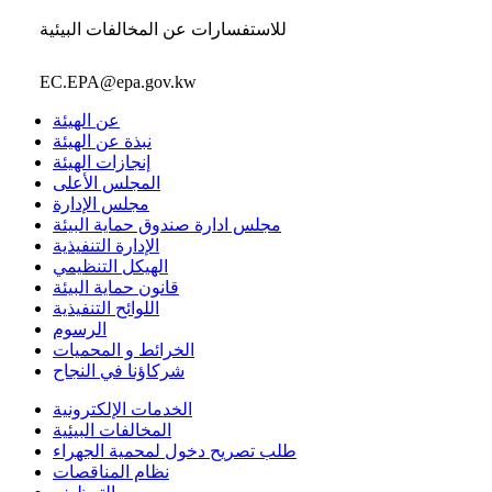
للاستفسارات عن المخالفات البيئية
EC.EPA@epa.gov.kw
عن الهيئة
نبذة عن الهيئة
إنجازات الهيئة
المجلس الأعلى
مجلس الإدارة
مجلس ادارة صندوق حماية البيئة
الإدارة التنفيذية
الهيكل التنظيمي
قانون حماية البيئة
اللوائح التنفيذية
الرسوم
الخرائط و المحميات
شركاؤنا في النجاح
الخدمات الإلكترونية
المخالفات البيئية
طلب تصريح دخول لمحمية الجهراء
نظام المناقصات