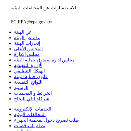
للاستفسارات عن المخالفات البيئية
EC.EPA@epa.gov.kw
عن الهيئة
نبذة عن الهيئة
إنجازات الهيئة
المجلس الأعلى
مجلس الإدارة
مجلس ادارة صندوق حماية البيئة
الإدارة التنفيذية
الهيكل التنظيمي
قانون حماية البيئة
اللوائح التنفيذية
الرسوم
الخرائط و المحميات
شركاؤنا في النجاح
الخدمات الإلكترونية
المخالفات البيئية
طلب تصريح دخول لمحمية الجهراء
نظام المناقصات