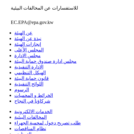
للاستفسارات عن المخالفات البيئية
EC.EPA@epa.gov.kw
عن الهيئة
نبذة عن الهيئة
إنجازات الهيئة
المجلس الأعلى
مجلس الإدارة
مجلس ادارة صندوق حماية البيئة
الإدارة التنفيذية
الهيكل التنظيمي
قانون حماية البيئة
اللوائح التنفيذية
الرسوم
الخرائط و المحميات
شركاؤنا في النجاح
الخدمات الإلكترونية
المخالفات البيئية
طلب تصريح دخول لمحمية الجهراء
نظام المناقصات