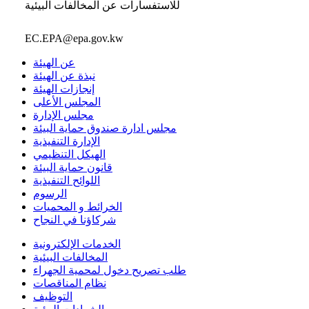
للاستفسارات عن المخالفات البيئية
EC.EPA@epa.gov.kw
عن الهيئة
نبذة عن الهيئة
إنجازات الهيئة
المجلس الأعلى
مجلس الإدارة
مجلس ادارة صندوق حماية البيئة
الإدارة التنفيذية
الهيكل التنظيمي
قانون حماية البيئة
اللوائح التنفيذية
الرسوم
الخرائط و المحميات
شركاؤنا في النجاح
الخدمات الإلكترونية
المخالفات البيئية
طلب تصريح دخول لمحمية الجهراء
نظام المناقصات
التوظيف