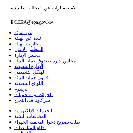
للاستفسارات عن المخالفات البيئية
EC.EPA@epa.gov.kw
عن الهيئة
نبذة عن الهيئة
إنجازات الهيئة
المجلس الأعلى
مجلس الإدارة
مجلس ادارة صندوق حماية البيئة
الإدارة التنفيذية
الهيكل التنظيمي
قانون حماية البيئة
اللوائح التنفيذية
الرسوم
الخرائط و المحميات
شركاؤنا في النجاح
الخدمات الإلكترونية
المخالفات البيئية
طلب تصريح دخول لمحمية الجهراء
نظام المناقصات