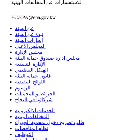
للاستفسارات عن المخالفات البيئية
EC.EPA@epa.gov.kw
عن الهيئة
نبذة عن الهيئة
إنجازات الهيئة
المجلس الأعلى
مجلس الإدارة
مجلس ادارة صندوق حماية البيئة
الإدارة التنفيذية
الهيكل التنظيمي
قانون حماية البيئة
اللوائح التنفيذية
الرسوم
الخرائط و المحميات
شركاؤنا في النجاح
الخدمات الإلكترونية
المخالفات البيئية
طلب تصريح دخول لمحمية الجهراء
نظام المناقصات
التوظيف