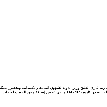
مناخ اجتماعها الثاني لعام 2026 برئاسة معالي د. ريم غازي الفليج وزير الدولة لشؤون التنمية 
11/6 والذي تضمن إضافة معهد الكويت للأبحاث العلمية والصندوق الكويتي للتنمية الإقتصادية العربية إلى عضوية اللجنة